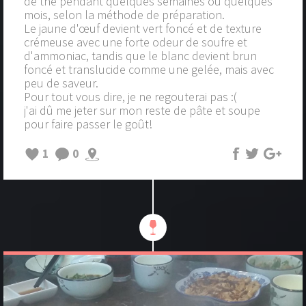
de thé pendant quelques semaines ou quelques
mois, selon la méthode de préparation.
Le jaune d'œuf devient vert foncé et de texture
crémeuse avec une forte odeur de soufre et
d'ammoniac, tandis que le blanc devient brun
foncé et translucide comme une gelée, mais avec
peu de saveur.
Pour tout vous dire, je ne regouterai pas :(
j'ai dû me jeter sur mon reste de pâte et soupe
pour faire passer le goût!
1
0