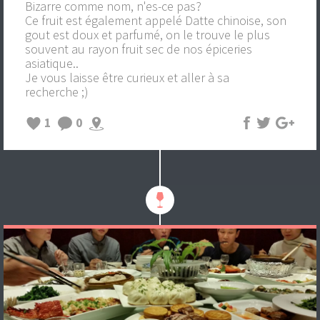
Bizarre comme nom, n'es-ce pas?
Ce fruit est également appelé Datte chinoise, son
gout est doux et parfumé, on le trouve le plus
souvent au rayon fruit sec de nos épiceries
asiatique..
Je vous laisse être curieux et aller à sa
recherche ;)
1
0