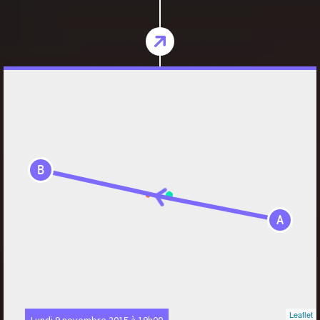
B
A
Leaflet