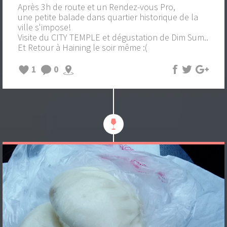
Après 3h de route et un Rendez-vous Pro,
une petite balade dans quartier historique de la
ville s'impose!
Visite du CITY TEMPLE et dégustation de Dim Sum..
Et Retour à Haining le soir même :(
1
0