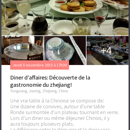
+4
Jeudi 5 novembre 2015 à 17h30
Diner d'affaires: Découverte de la
gastronomie du zhejiang!
Tongxiang, Jiaxing, Zhejiang, Chine
Une vrai table à la Chinoise se compose de:
Une dizaine de convives, autour d'une table
Ronde surmontée d'un plateau tournant en verre.
Lors d'un diner ou même déjeuner Chinois, il y
aura toujours plusieurs plats.
La différence entre le déjeuner et le diner sera