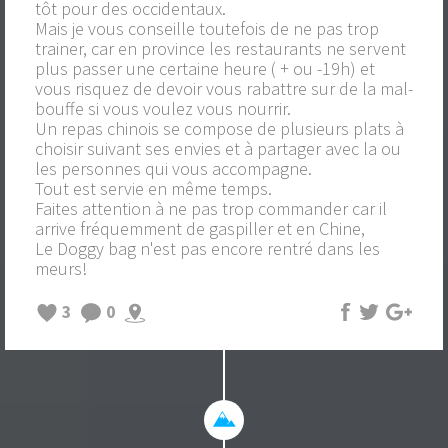
tôt pour des occidentaux.
Mais je vous conseille toutefois de ne pas trop
trainer, car en province les restaurants ne servent
plus passer une certaine heure ( + ou -19h) et
vous risquez de devoir vous rabattre sur de la mal-
bouffe si vous voulez vous nourrir.
Un repas chinois se compose de plusieurs plats à
choisir suivant ses envies et à partager avec la ou
les personnes qui vous accompagne.
Tout est servie en même temps.
Faites attention à ne pas trop commander car il
arrive fréquemment de gaspiller et en Chine,
Le Doggy bag n'est pas encore rentré dans les
meurs!
3
0