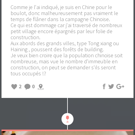
Comme je l'ai indiqué, je suis en Chine pour le
boulot, donc malheureusement pas vraiment le
temps de flâner dans la campagne Chinoise.
Ce qui est dommage car j'ai traversé de nombreux
petit village encore épargnés par leur folie de
construction.
Aux abords des grands villes, type Tong xiang ou
Haining , poussent des forêts de building.
Je veux bien croire que la population chinoise soit
nombreuse, mais vue le nombre d'immeuble en
construction, on peut se demander s'ils seront
tous occupés !?
2
0