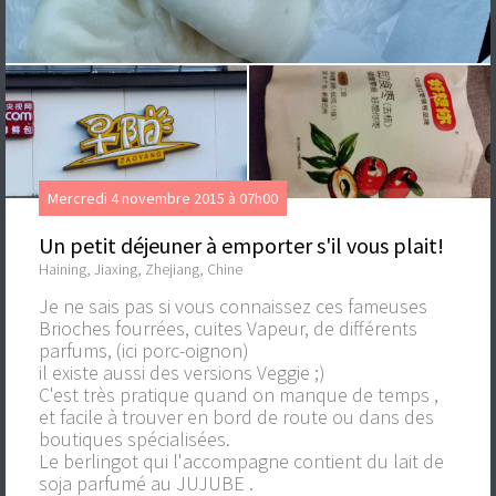
Mercredi 4 novembre 2015 à 07h00
Un petit déjeuner à emporter s'il vous plait!
Haining, Jiaxing, Zhejiang, Chine
Je ne sais pas si vous connaissez ces fameuses
Brioches fourrées, cuites Vapeur, de différents
parfums, (ici porc-oignon)
il existe aussi des versions Veggie ;)
C'est très pratique quand on manque de temps ,
et facile à trouver en bord de route ou dans des
boutiques spécialisées.
Le berlingot qui l'accompagne contient du lait de
soja parfumé au JUJUBE .