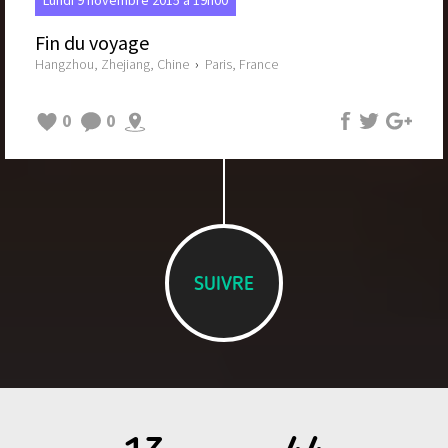
Lundi 9 novembre 2015 à 19h00
Fin du voyage
Hangzhou, Zhejiang, Chine
›
Paris, France
0
0
SUIVRE