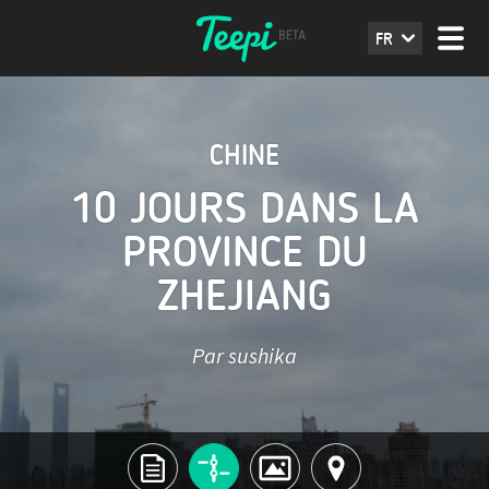
FR
CHINE
10 JOURS DANS LA
PROVINCE DU
ZHEJIANG
Par sushika