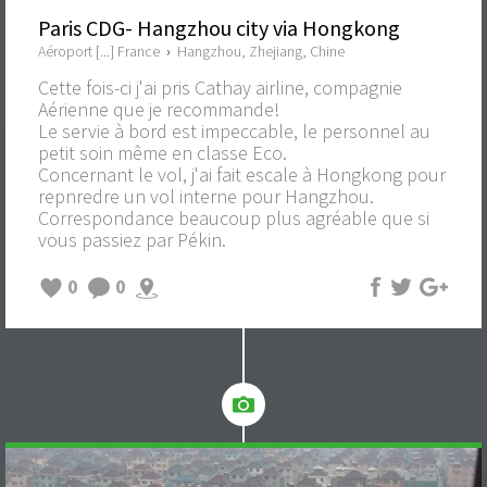
Paris CDG- Hangzhou city via Hongkong
Aéroport [...] France
›
Hangzhou, Zhejiang, Chine
Cette fois-ci j'ai pris Cathay airline, compagnie
Aérienne que je recommande!
Le servie à bord est impeccable, le personnel au
petit soin même en classe Eco.
Concernant le vol, j'ai fait escale à Hongkong pour
repnredre un vol interne pour Hangzhou.
Correspondance beaucoup plus agréable que si
vous passiez par Pékin.
0
0