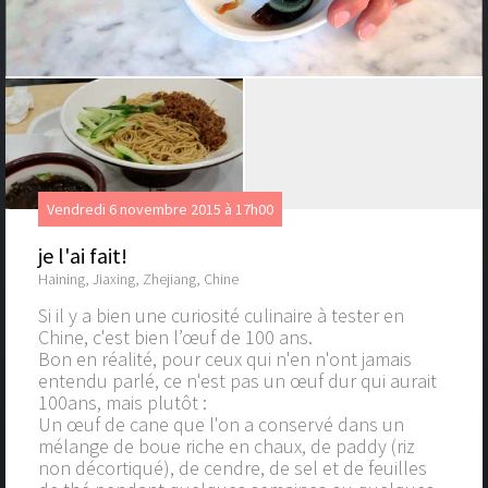
Vendredi 6 novembre 2015 à 17h00
je l'ai fait!
Haining, Jiaxing, Zhejiang, Chine
Si il y a bien une curiosité culinaire à tester en
Chine, c'est bien l’œuf de 100 ans.
Bon en réalité, pour ceux qui n'en n'ont jamais
entendu parlé, ce n'est pas un œuf dur qui aurait
100ans, mais plutôt :
Un œuf de cane que l'on a conservé dans un
mélange de boue riche en chaux, de paddy (riz
non décortiqué), de cendre, de sel et de feuilles