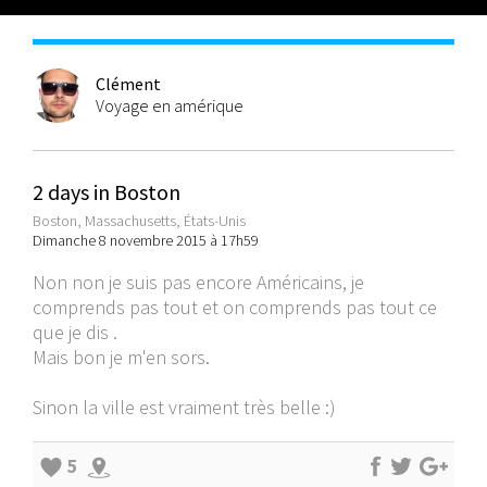
Clément
Voyage en amérique
2 days in Boston
Boston, Massachusetts, États-Unis
Dimanche 8 novembre 2015 à 17h59
Non non je suis pas encore Américains, je
comprends pas tout et on comprends pas tout ce
que je dis .
Mais bon je m'en sors.
Sinon la ville est vraiment très belle :)
5