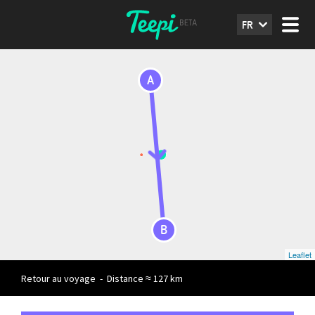
FR
A
B
Leaflet
Retour au voyage
-
Distance ≈ 127 km