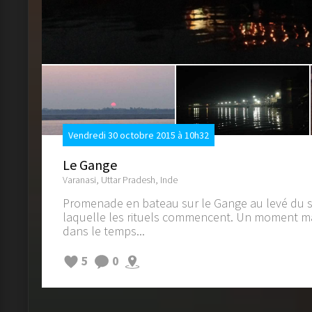
Vendredi 30 octobre 2015 à 10h32
Le Gange
Varanasi, Uttar Pradesh, Inde
Promenade en bateau sur le Gange au levé du so
laquelle les rituels commencent. Un moment 
dans le temps...
5
0