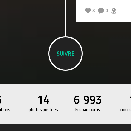
Aujourd'hui c'était a
ce soir, apres avoir 
3
0
a décidé de rentrer e
assuré qu'on allait tou
la route restera dan
SUIVRE
3
14
6 993
ations
photos postées
km parcourus
comme