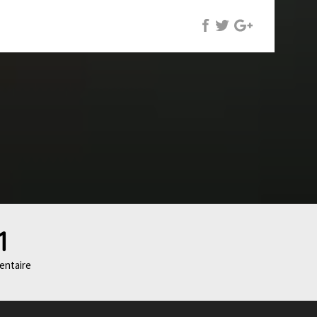
ussi mon premier lassi: banane-ananas, miam! Et
mangé au resto avec les copains de l'auberge on
n tuktuk. On était 7 et le chauffeur nous a
s rentrer. C'était vrai. Le fou rire qu'on a eu sur
s ma mémoire pendant très longtemps...
1
ntaire