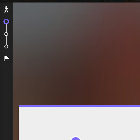
Départ
On embarque !
Le Gange
Visite de Sarnath, premier lassi et...
Arrivée