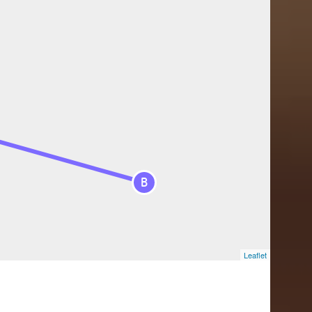
B
Leaflet