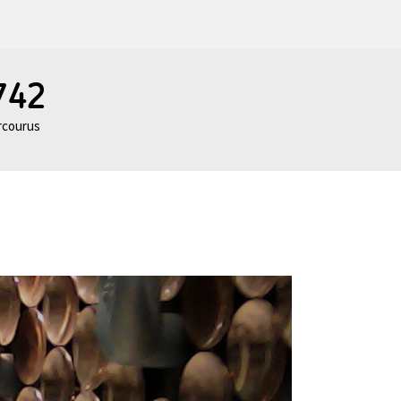
742
rcourus