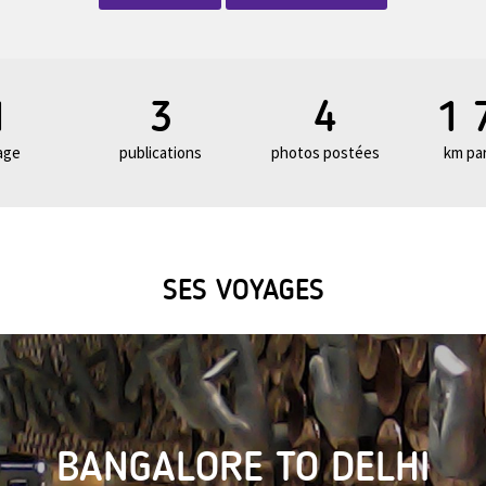
1
3
4
1 
age
publications
photos postées
km pa
SES VOYAGES
BANGALORE TO DELHI