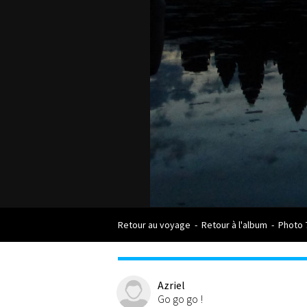
Retour au voyage
-
Retour à l'album
-
Photo 
Azriel
Go go go !