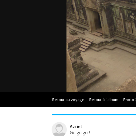
Retour au voyage
-
Retour à l'album
-
Photo 
Azriel
Go go go !