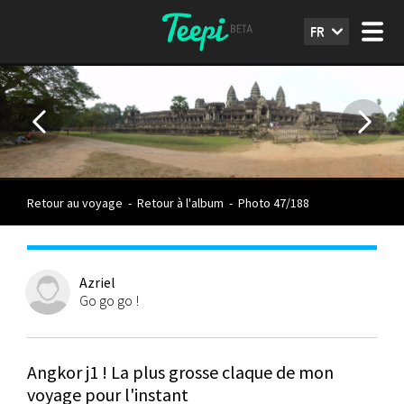
FR
Retour au voyage
-
Retour à l'album
-
Photo 47/188
Azriel
Go go go !
Angkor j1 ! La plus grosse claque de mon
voyage pour l'instant