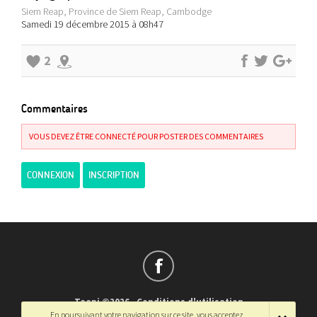
Siem Reap, Province de Siem Reap, Cambodge
Samedi 19 décembre 2015 à 08h47
2
Commentaires
VOUS DEVEZ ÊTRE CONNECTÉ POUR POSTER DES COMMENTAIRES
CONNEXION
INSCRIPTION
Teepi ©2026
-
Conditions d'utilisation
En poursuivant votre navigation sur ce site, vous acceptez