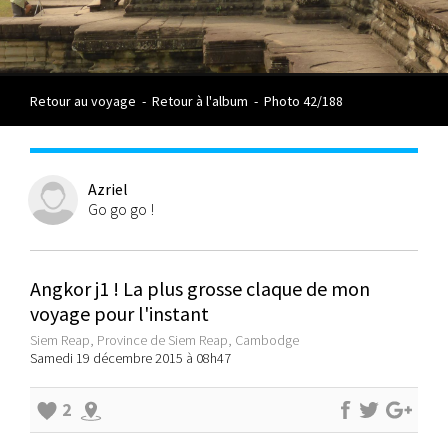
Retour au voyage
-
Retour à l'album
-
Photo 42/188
Azriel
Go go go !
Angkor j1 ! La plus grosse claque de mon
voyage pour l'instant
Siem Reap, Province de Siem Reap, Cambodge
Samedi 19 décembre 2015 à 08h47
2