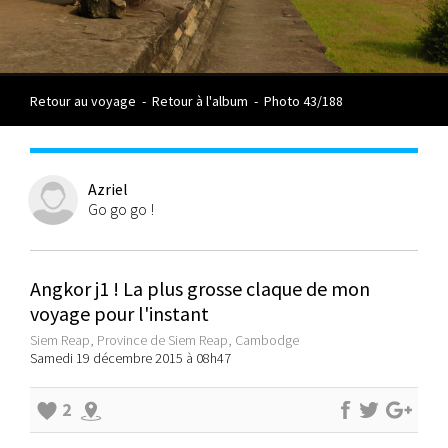
Retour au voyage
-
Retour à l'album
-
Photo 43/188
Azriel
Go go go !
Angkor j1 ! La plus grosse claque de mon
voyage pour l'instant
Siem Reap, Province de Siem Reap, Cambodge
Samedi 19 décembre 2015 à 08h47
2