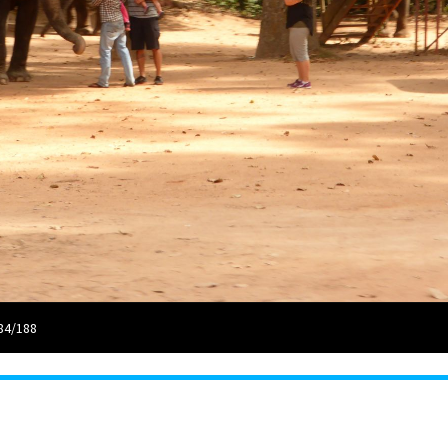
84/188