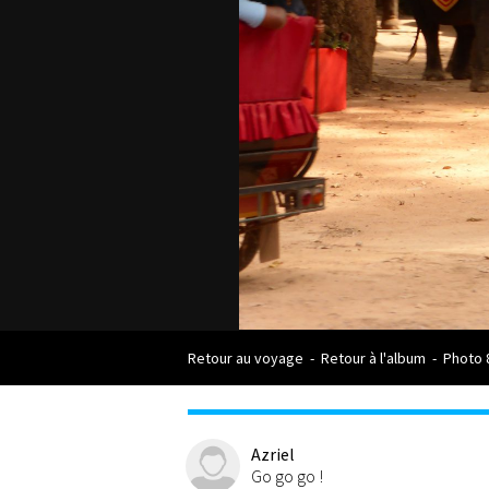
Retour au voyage
-
Retour à l'album
-
Photo 
Azriel
Go go go !