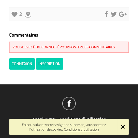
2
Commentaires
VOUS DEVEZ ÊTRE CONNECTÉ POUR POSTER DES COMMENTAIRES
CONNEXION
INSCRIPTION
Teepi ©2026
-
Conditions d'utilisation
En poursuivant votre navigation sur ce site, vous acceptez
Français
-
English
l'utilisation de cookies.
Conditions d'utilisation