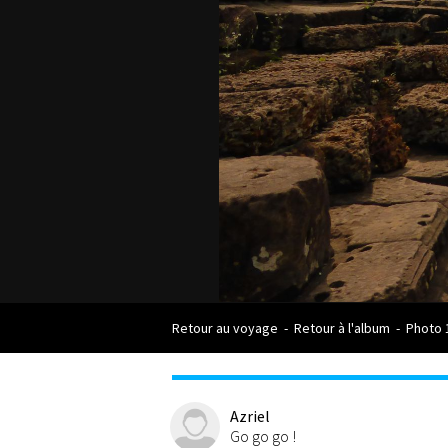
Retour au voyage
-
Retour à l'album
-
Photo 
Azriel
Go go go !