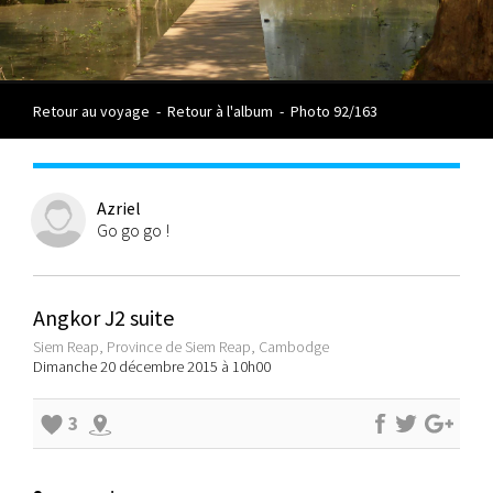
Retour au voyage
-
Retour à l'album
-
Photo 92/163
Azriel
Go go go !
Angkor J2 suite
Siem Reap, Province de Siem Reap, Cambodge
Dimanche 20 décembre 2015 à 10h00
3