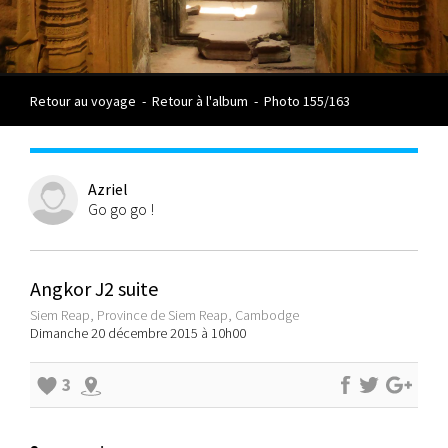
Retour au voyage
-
Retour à l'album
-
Photo 155/163
Azriel
Go go go !
Angkor J2 suite
Siem Reap, Province de Siem Reap, Cambodge
Dimanche 20 décembre 2015 à 10h00
3