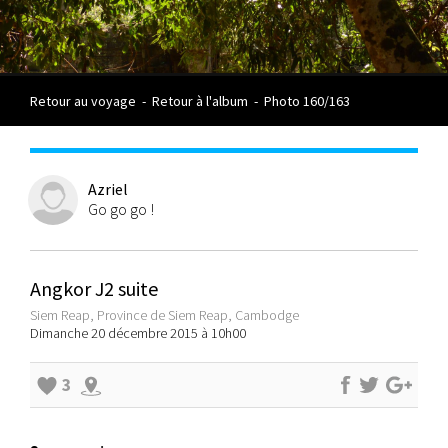
Retour au voyage
-
Retour à l'album
-
Photo 160/163
Azriel
Go go go !
Angkor J2 suite
Siem Reap, Province de Siem Reap, Cambodge
Dimanche 20 décembre 2015 à 10h00
3