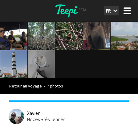
FR
Retour au voyage
-
7 photos
Xavier
Noces Brésiliennes