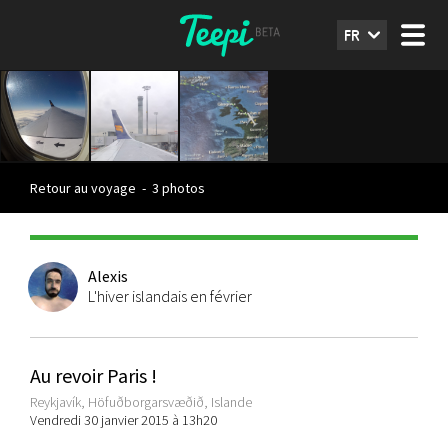
FR
Retour au voyage
-
3 photos
Alexis
L'hiver islandais en février
Au revoir Paris !
Reykjavík, Höfuðborgarsvæðið, Islande
Vendredi 30 janvier 2015 à 13h20