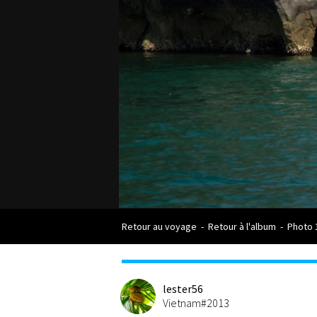
Retour au voyage
-
Retour à l'album
-
Photo 
lester56
Vietnam#2013