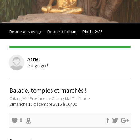
Retour au voyage
-
Retour à l'album
-
Photo 2/35
Azriel
Go go go !
Balade, temples et marchés !
Chiang Mai Province de Chiang Mai Thaïlande
Dimanche 13 décembre 2015 à 16h00
0