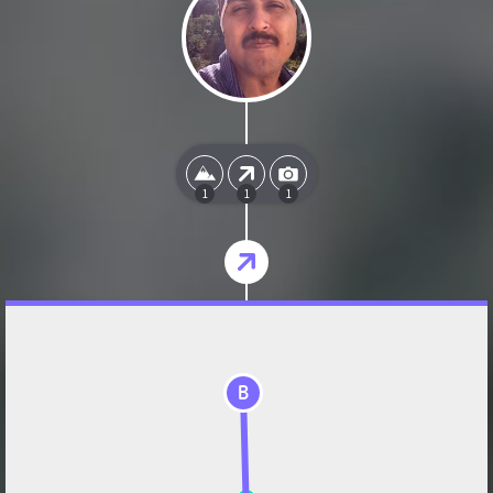
1
1
1
B