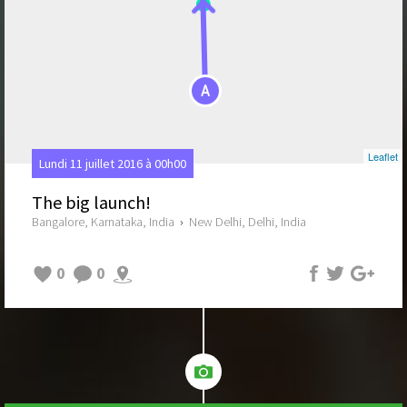
A
Leaflet
Lundi 11 juillet 2016 à 00h00
The big launch!
Bangalore, Karnataka, India
›
New Delhi, Delhi, India
0
0