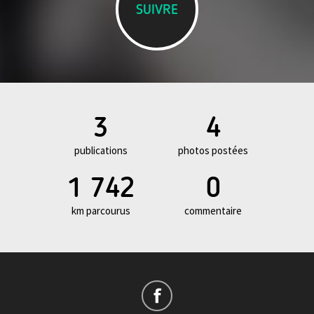
SUIVRE
3
4
publications
photos postées
1 742
0
km parcourus
commentaire