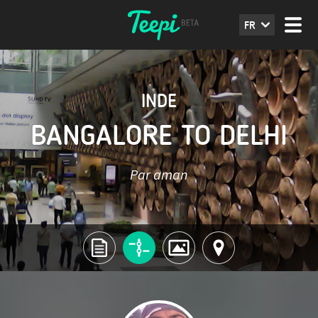
FR
INDE
BANGALORE TO DELHI
Par aman