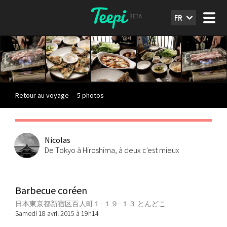
FR
Retour au voyage
-
5 photos
Nicolas
De Tokyo à Hiroshima, à deux c'est mieux
Barbecue coréen
日本東京都新宿区百人町１−１９−１３ とんどこ
Samedi 18 avril 2015 à 19h14