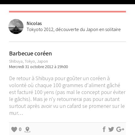
Nicolas
Tokyoto 2012, découverte du Japon en solitaire
Barbecue coréen
Shibuya, Tokyo, Japon
Mercredi 31 octobre 2012 à 19h00
De retour à Shibuya pour goûter un coréen à
volonté où chaque 100 grammes d'aliment gâché
est facturé 100 yens (pas mal le concept pour éviter
le gâchis). Mais je n'y retournerai pas pour autant
surtout après avoir vu un cafard se promener sur le
mur…
0