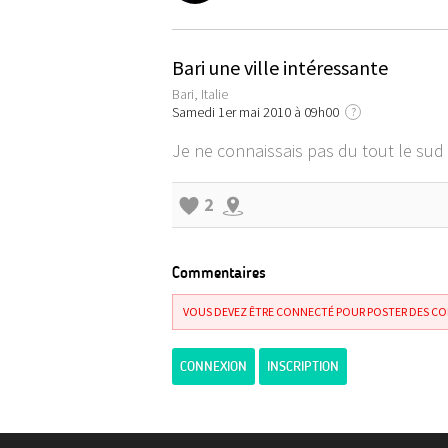
Bari une ville intéressante
Bari, Italie
Samedi 1er mai 2010 à 09h00
?
Je ne connaissais pas du tout le sud de
2
Commentaires
VOUS DEVEZ ÊTRE CONNECTÉ POUR POSTER DES C
CONNEXION
INSCRIPTION