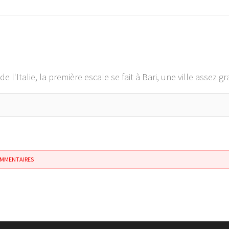
 l'Italie, la première escale se fait à Bari, une ville assez gr
OMMENTAIRES