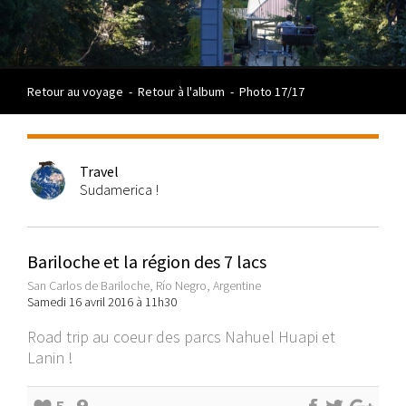
Retour au voyage
-
Retour à l'album
-
Photo 17/17
Travel
Sudamerica !
Bariloche et la région des 7 lacs
San Carlos de Bariloche, Río Negro, Argentine
Samedi 16 avril 2016 à 11h30
Road trip au coeur des parcs Nahuel Huapi et
Lanin !