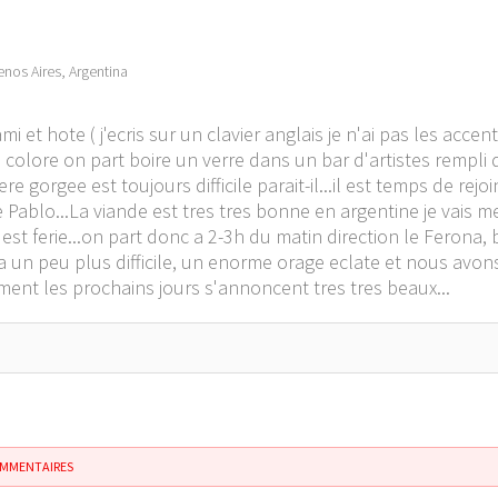
nos Aires, Argentina
i et hote ( j'ecris sur un clavier anglais je n'ai pas les acce
s colore on part boire un verre dans un bar d'artistes rempli 
e gorgee est toujours difficile parait-il...il est temps de rejo
Pablo...La viande est tres tres bonne en argentine je vais me 
est ferie...on part donc a 2-3h du matin direction le Ferona,
era un peu plus difficile, un enorme orage eclate et nous avo
ment les prochains jours s'annoncent tres tres beaux...
OMMENTAIRES