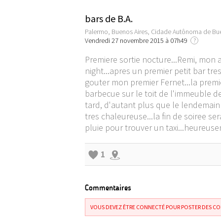
bars de B.A.
Palermo, Buenos Aires, Cidade Autônoma de Bue
Vendredi 27 novembre 2015 à 07h49
?
Premiere sortie nocture...Remi, mon am
night...apres un premier petit bar tre
gouter mon premier Fernet...la premier
barbecue sur le toit de l'immeuble de 
tard, d'autant plus que le lendemain 
tres chaleureuse...la fin de soiree s
pluie pour trouver un taxi...heureuse
1
Commentaires
VOUS DEVEZ ÊTRE CONNECTÉ POUR POSTER DES C