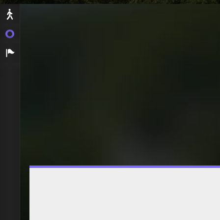
Départ
Let's go
Arrivée