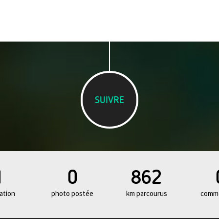
SUIVRE
1
0
862
ation
photo postée
km parcourus
comme