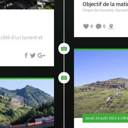
Objectif de la mati
Cirque de Gavarnie, Gavarni
0
0
 côté d'un torrent et
Jeudi 20 août 2015 à 10h