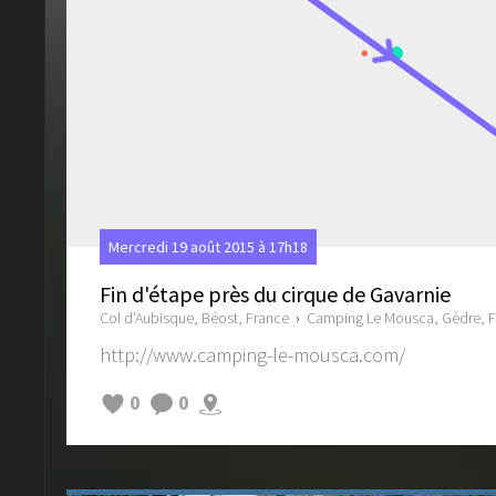
Mercredi 19 août 2015 à 17h18
Fin d'étape près du cirque de Gavarnie
Col d'Aubisque, Béost, France
›
Camping Le Mousca, Gèdre, 
http://www.camping-le-mousca.com/
0
0