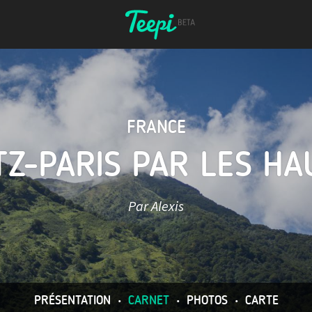
FRANCE
TZ-PARIS PAR LES H
Par Alexis
PRÉSENTATION
•
CARNET
•
PHOTOS
•
CARTE