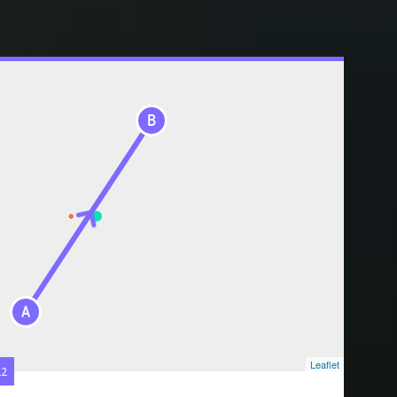
B
A
Leaflet
22