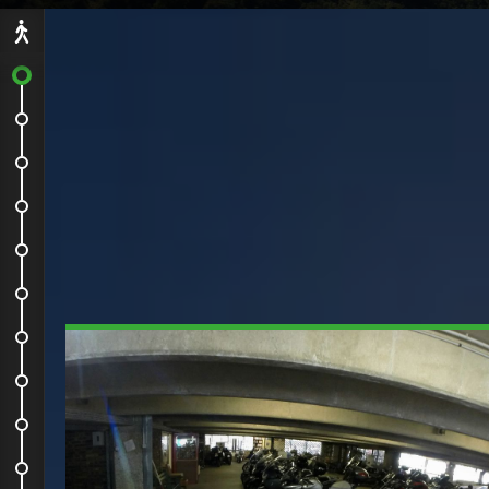
Départ
Première à partir
Et c'est parti pour 5 heures de...
Premiers kilomètres
Premiers contacts avec les...
Le col d'Aubisque
Fin d'étape près du cirque de...
Camping le Mousca
Objectif de la matinée : le...
Avant l'ascension
Dernier stop à Barèges