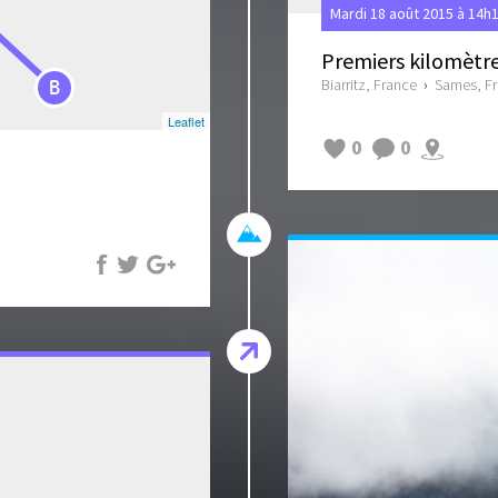
Mardi 18 août 2015 à 14h
Premiers kilomètr
Biarritz, France
›
Sames, F
B
Leaflet
0
0