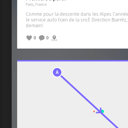
Paris, France
Comme pour la descente dans les Alpes l'année de
le service auto train de la sncf. Direction Biarrit
demain!
0
0
A