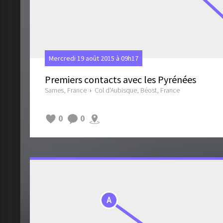
Mercredi 19 août 2015 à 09h17
Premiers contacts avec les Pyrénées
Sames, France
›
Col d'Aubisque, Béost, France
0
0
A