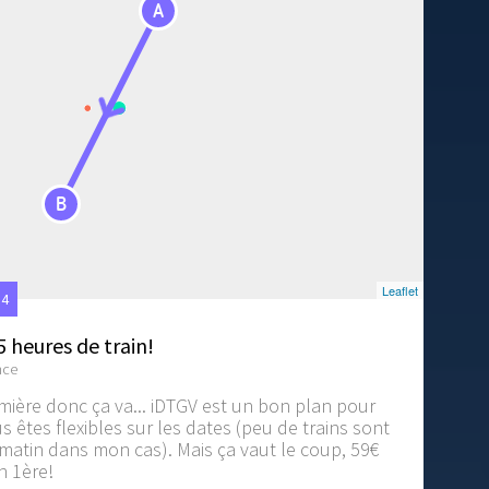
A
B
Leaflet
54
5 heures de train!
nce
mière donc ça va... iDTGV est un bon plan pour
s êtes flexibles sur les dates (peu de trains sont
e matin dans mon cas). Mais ça vaut le coup, 59€
en 1ère!