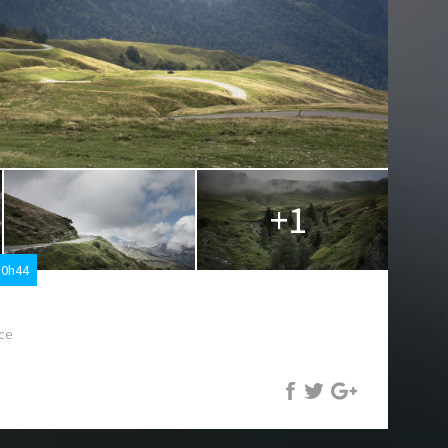
+1
10h44
nce