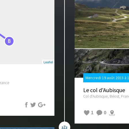
B
Leaflet
Mercredi 19 août 2015 à 
France
Le col d'Aubisque
Col d'Aubisque, Béost, Fra
1
0