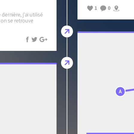
1
0
rnière, j'ai utilisé
z, on se retrouve
A