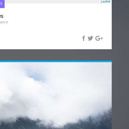
Leaflet
15
es
rance