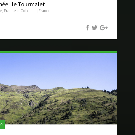
née : le Tourmalet
e, France
›
Col du [...] France
50