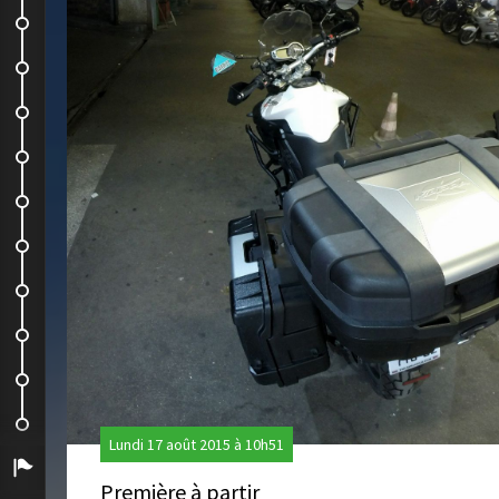
Se remettre du Tourmalet
Et on remonte
Col d'Aspin
Camping La Diège
Retour dans les hauteurs
Qui veut aller loin...
Arrivée dans le Cantal, en allant...
Puy Mary et Pas de Peyrol
Enfin le lac Chambon!
Retour
Lundi 17 août 2015 à 10h51
Arrivée
Première à partir