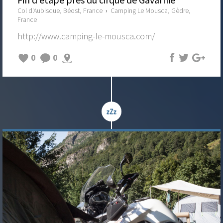
Col d'Aubisque, Béost, France
›
Camping Le Mousca, Gèdre,
France
http://www.camping-le-mousca.com/
0
0