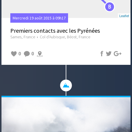
B
Leaflet
Mercredi 19 août 2015 à 09h17
Premiers contacts avec les Pyrénées
Sames, France
›
Col d'Aubisque, Béost, France
0
0