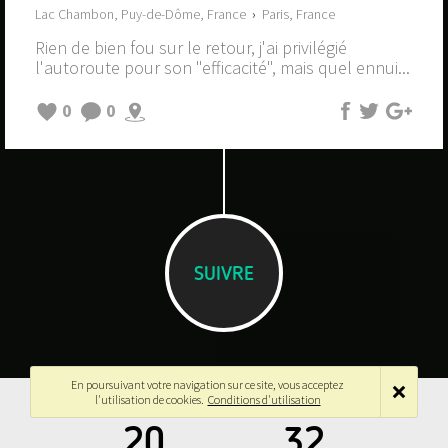
Lac Chambon, Puy-de-Dôme, France
›
Paris, France
Rien de bien fou sur le retour, j'ai privilégié
l'autoroute pour son "efficacité", mais quel ennui...
0
0
SUIVRE
En poursuivant votre navigation sur ce site, vous acceptez
l'utilisation de cookies.
Conditions d'utilisation
20
32