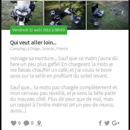
Vendredi 21 août 2015 à 08h50
Qui veut aller loin...
Camping La Diège, Sonnac, France
ménage sa monture... Sauf que ce matin j'aurai dû
faire un peu plus gaffe! En chargeant la moto je
me faisais chauffer un café, et j'ai voulu le boire
assis sur la selle en profitant du soleil levant.
Sauf que... la moto pas chargée complétement et
mon cerveau pas réveillé, et je sens la bête partir
du mauvais côté. Plus de peur que de mal, mais
un rappel à l'ordre matinal (et un peu de muscu
aussi...)
0
0