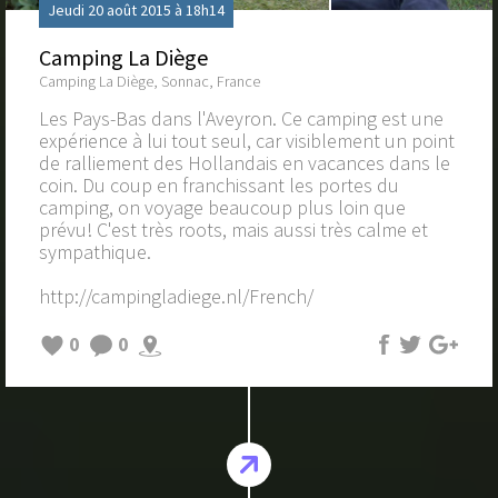
Jeudi 20 août 2015 à 18h14
Camping La Diège
Camping La Diège, Sonnac, France
Les Pays-Bas dans l'Aveyron. Ce camping est une
expérience à lui tout seul, car visiblement un point
de ralliement des Hollandais en vacances dans le
coin. Du coup en franchissant les portes du
camping, on voyage beaucoup plus loin que
prévu! C'est très roots, mais aussi très calme et
sympathique.
http://campingladiege.nl/French/
0
0