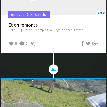
Leaflet
Jeudi 20 août 2015 à 12h29
Et on remonte
Col du [...] France
›
Camping La Diège, Sonnac, France
0
0