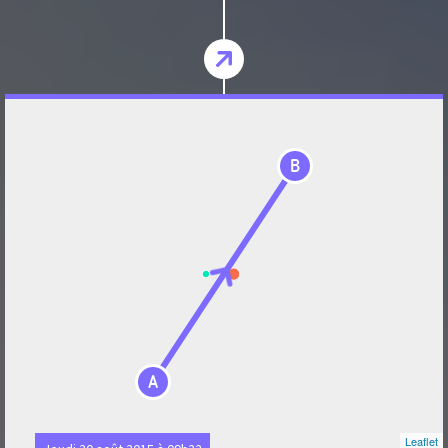
B
A
Leaflet