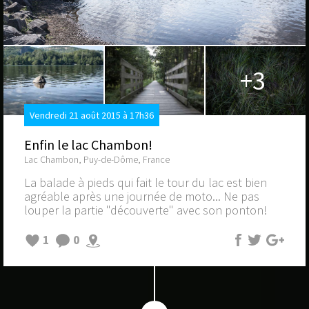
+3
Vendredi 21 août 2015 à 17h36
Enfin le lac Chambon!
Lac Chambon, Puy-de-Dôme, France
La balade à pieds qui fait le tour du lac est bien
agréable après une journée de moto... Ne pas
louper la partie "découverte" avec son ponton!
1
0