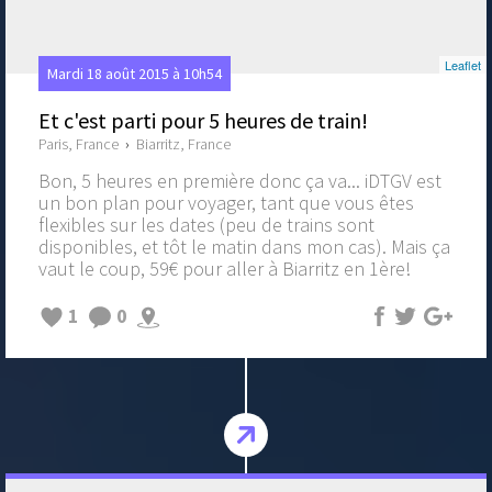
Leaflet
Mardi 18 août 2015 à 10h54
Et c'est parti pour 5 heures de train!
Paris, France
›
Biarritz, France
Bon, 5 heures en première donc ça va... iDTGV est
un bon plan pour voyager, tant que vous êtes
flexibles sur les dates (peu de trains sont
disponibles, et tôt le matin dans mon cas). Mais ça
vaut le coup, 59€ pour aller à Biarritz en 1ère!
1
0