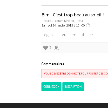
Bim ! C'est trop beau au soleil !
Brasília - District fédéral, Brésil
Samedi 24 janvier 2015 à 15h00
?
L'église est vraiment sublime
2
Commentaires
VOUS DEVEZ ÊTRE CONNECTÉ POUR POSTER DES C
CONNEXION
INSCRIPTION