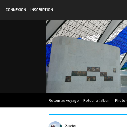
CONNEXION
INSCRIPTION
Retour au voyage
-
Retour à l'album
-
Photo 
Xavier