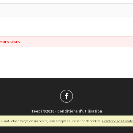
OMMENTAIRES
Teepi ©2026
-
Conditions d'utilisation
Français
-
English
ivant votre navigation sur ce site, vous acceptez l'utilisation de cookies.
Conditions d'utilisat