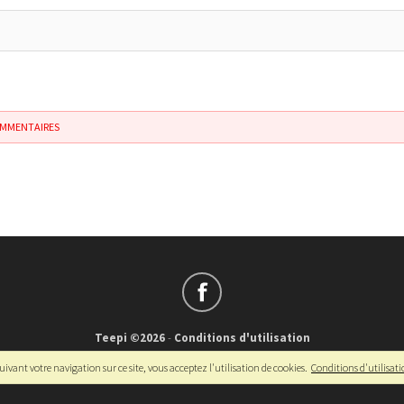
OMMENTAIRES
Teepi ©2026
-
Conditions d'utilisation
Français
-
English
ivant votre navigation sur ce site, vous acceptez l'utilisation de cookies.
Conditions d'utilisat