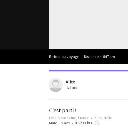
Retour au voyage
-
Distance ≈ 647 km
Alice
Italiiiiie
C'est parti !
Neuilly-sur-Seine, France
›
Milan, Italie
Mardi 19 avril 2016 à 00h00
?