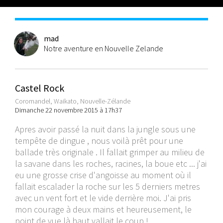
mad
Notre aventure en Nouvelle Zelande
Castel Rock
Coromandel, Waikato, Nouvelle-Zélande
Dimanche 22 novembre 2015 à 17h37
Apres avoir passé la nuit dans la jungle sous une
tempête de dingue , nous voilà prêt pour une
ballade très originale . Il fallait grimper au milieu de
la savane dans les roches, racines, la boue etc ... j'ai
eu une grosse crise d'angoisse au moment où il
fallait escalader la roche sur les 5 derniers metres
avec un vent fort et le vide derrière moi. J'ai pris
mon courage à deux mains et heureusement, le
point de vue là haut vallait le coup !