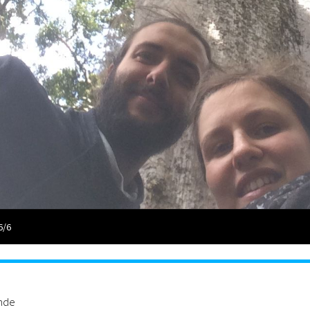
6/6
ande