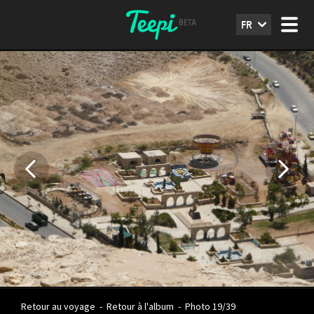
FR
Retour au voyage
-
Retour à l'album
-
Photo 19/39