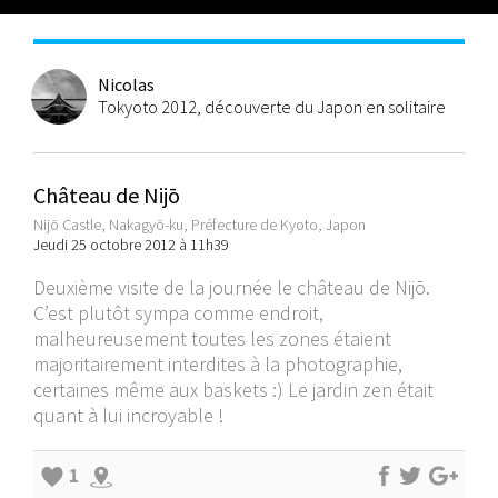
Nicolas
Tokyoto 2012, découverte du Japon en solitaire
Château de Nijō
Nijō Castle, Nakagyō-ku, Préfecture de Kyoto, Japon
Jeudi 25 octobre 2012 à 11h39
Deuxième visite de la journée le château de Nijō.
C’est plutôt sympa comme endroit,
malheureusement toutes les zones étaient
majoritairement interdites à la photographie,
certaines même aux baskets :) Le jardin zen était
quant à lui incroyable !
1