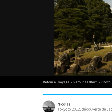
Retour au voyage
-
Retour à l'album
-
Photo 
Nicolas
Tokyoto 2012, découverte du Japo