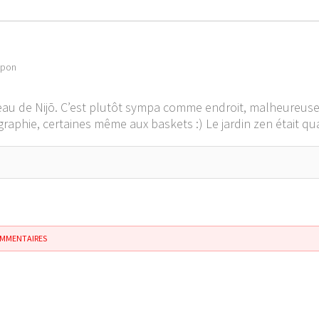
apon
teau de Nijō. C’est plutôt sympa comme endroit, malheureus
raphie, certaines même aux baskets :) Le jardin zen était qua
OMMENTAIRES