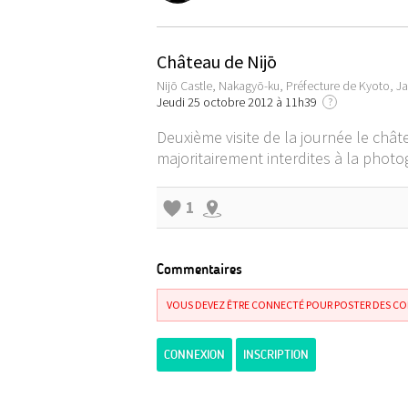
Château de Nijō
Nijō Castle, Nakagyō-ku, Préfecture de Kyoto, J
Jeudi 25 octobre 2012 à 11h39
?
Deuxième visite de la journée le châ
majoritairement interdites à la photog
1
Commentaires
VOUS DEVEZ ÊTRE CONNECTÉ POUR POSTER DES C
CONNEXION
INSCRIPTION