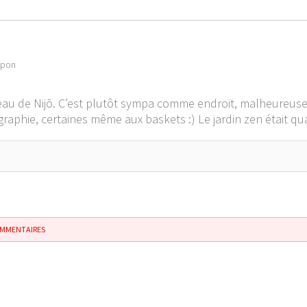
apon
teau de Nijō. C’est plutôt sympa comme endroit, malheureus
raphie, certaines même aux baskets :) Le jardin zen était qua
OMMENTAIRES