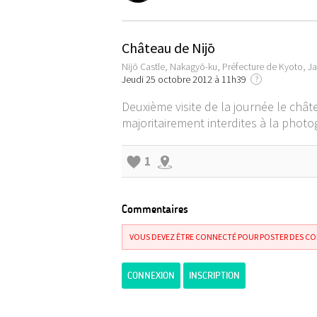
Château de Nijō
Nijō Castle, Nakagyō-ku, Préfecture de Kyoto, J
Jeudi 25 octobre 2012 à 11h39
?
Deuxième visite de la journée le châ
majoritairement interdites à la photog
1
Commentaires
VOUS DEVEZ ÊTRE CONNECTÉ POUR POSTER DES C
CONNEXION
INSCRIPTION