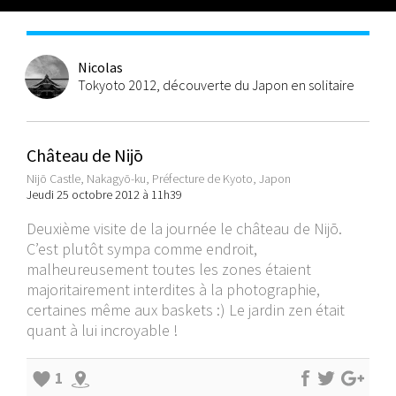
Nicolas
Tokyoto 2012, découverte du Japon en solitaire
Château de Nijō
Nijō Castle, Nakagyō-ku, Préfecture de Kyoto, Japon
Jeudi 25 octobre 2012 à 11h39
Deuxième visite de la journée le château de Nijō.
C’est plutôt sympa comme endroit,
malheureusement toutes les zones étaient
majoritairement interdites à la photographie,
certaines même aux baskets :) Le jardin zen était
quant à lui incroyable !
1