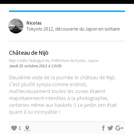
Nicolas
Tokyoto 2012, découverte du Japon en solitaire
Château de Nijō
Nijō Castle, Nakagyō-ku, Préfecture de Kyoto, Japon
Jeudi 25 octobre 2012 à 11h39
Deuxième visite de la journée le château de Nijō.
C’est plutôt sympa comme endroit,
malheureusement toutes les zones étaient
majoritairement interdites à la photographie,
certaines même aux baskets :) Le jardin zen était
quant à lui incroyable !
1