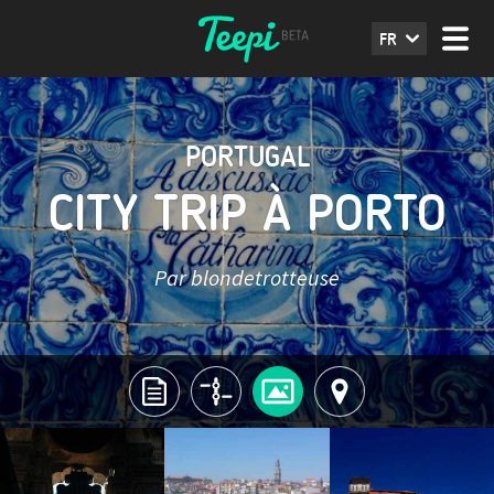
FR
PORTUGAL
CITY TRIP À PORTO
Par blondetrotteuse