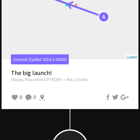
A
Leaflet
Samedi 9 juillet 2016 à 00h00
The big launch!
Skopje, Macedonia (FYROM)
›
Bol, Croatia
0
0