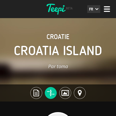
FR
CROATIE
CROATIA ISLAND
Par toma