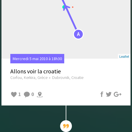
A
Leaflet
Mercredi 5 mai 2010 à 18h30
Allons voir la croatie
Corfou, Kerkira, Grèce
›
Dubrovnik, Croatie
1
0