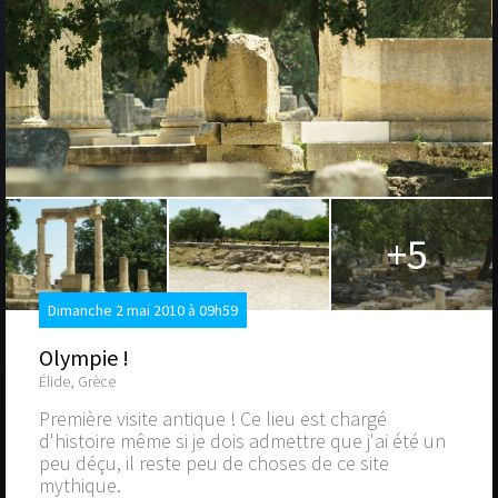
+5
Dimanche 2 mai 2010 à 09h59
Olympie !
Élide, Grèce
Première visite antique ! Ce lieu est chargé
d'histoire même si je dois admettre que j'ai été un
peu déçu, il reste peu de choses de ce site
mythique.