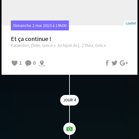
Leaflet
Dimanche 2 mai 2010 à 19h00
Et ça continue !
Katakolon, Élide, Grèce
›
Archipel de [...] Thíra, Grèce
1
0
JOUR 4