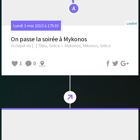
A
Leaflet
Lundi 3 mai 2010 à 17h30
On passe la soirée à Mykonos
Archipel de [...] Thíra, Grèce
›
Mykonos, Mikonos, Grèce
1
0