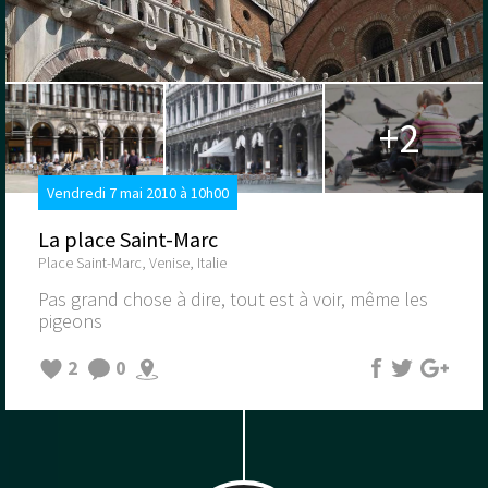
+2
Vendredi 7 mai 2010 à 10h00
La place Saint-Marc
Place Saint-Marc, Venise, Italie
Pas grand chose à dire, tout est à voir, même les
pigeons
2
0