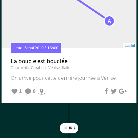
A
Leaflet
Jeudi 6 mai 2010 à 16h00
La boucle est bouclée
Dubrovnik, Croatie
›
Venise, Italie
On arrive pour cette dernière journée à Venise
1
0
JOUR 7