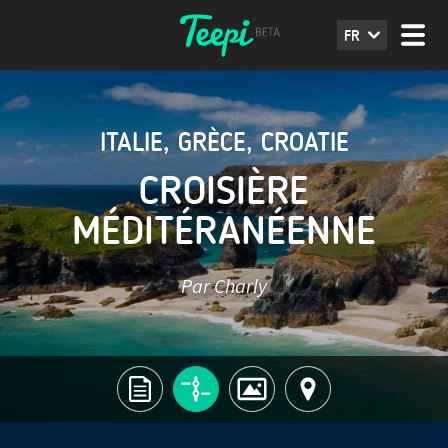
FR
ITALIE
,
GRÈCE
,
CROATIE
CROISIÈRE
MÉDITÉRANÉENNE
Par Charly