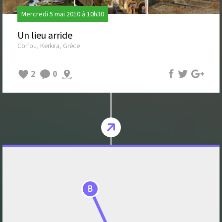
Mercredi 5 mai 2010 à 10h30
Un lieu arride
Corfou, Kerkira, Grèce
2
0
B