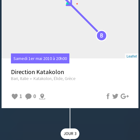
B
Leaflet
Samedi 1er mai 2010 à 20h00
Direction Katakolon
Bari, Italie
›
Katakolon, Élide, Grèce
1
0
JOUR 3