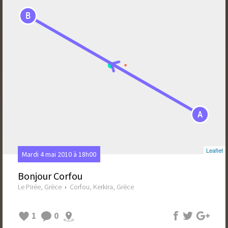
B
A
Leaflet
Mardi 4 mai 2010 à 18h00
Bonjour Corfou
Le Pirée, Grèce
›
Corfou, Kerkira, Grèce
1
0