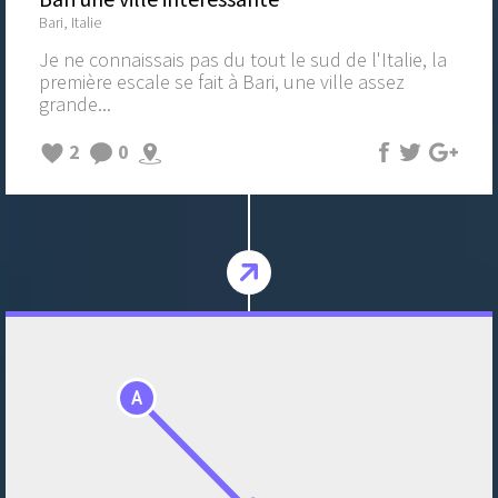
Bari, Italie
Je ne connaissais pas du tout le sud de l'Italie, la
première escale se fait à Bari, une ville assez
grande...
2
0
A