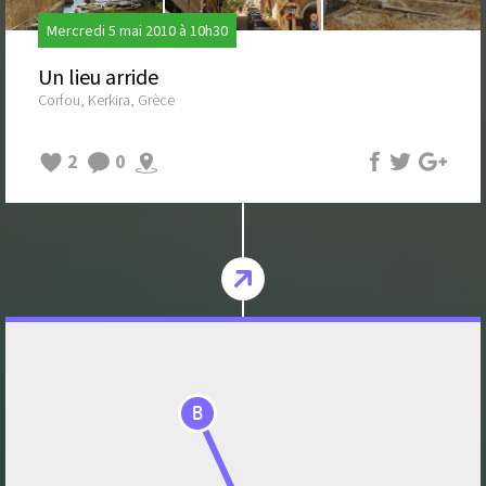
Mercredi 5 mai 2010 à 10h30
Un lieu arride
Corfou, Kerkira, Grèce
2
0
B