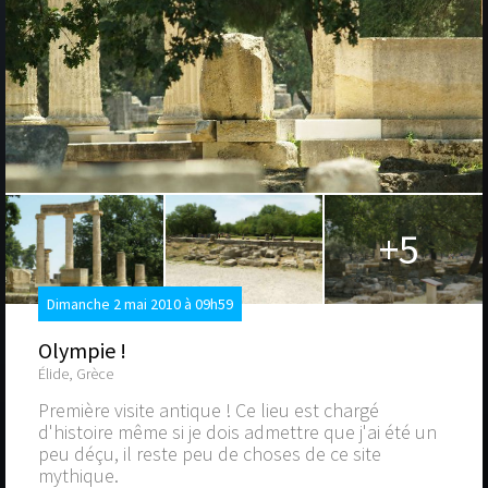
+5
Dimanche 2 mai 2010 à 09h59
Olympie !
Élide, Grèce
Première visite antique ! Ce lieu est chargé
d'histoire même si je dois admettre que j'ai été un
peu déçu, il reste peu de choses de ce site
mythique.