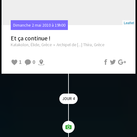
Leaflet
Dimanche 2 mai 2010 à 19h00
Et ça continue !
Katakolon, Élide, Grèce
›
Archipel de [...] Thíra, Grèce
1
0
JOUR 4