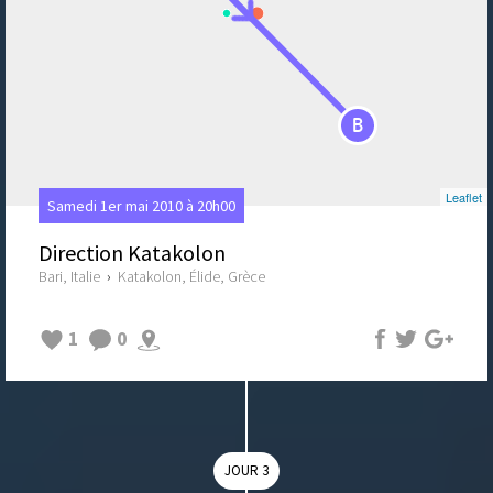
B
Leaflet
Samedi 1er mai 2010 à 20h00
Direction Katakolon
Bari, Italie
›
Katakolon, Élide, Grèce
1
0
JOUR 3