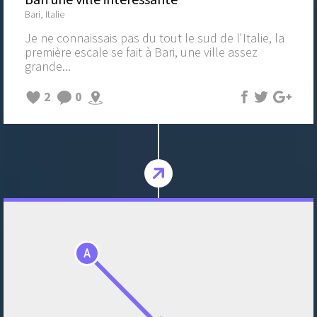
Bari, Italie
Je ne connaissais pas du tout le sud de l'Italie, la
première escale se fait à Bari, une ville assez
grande...
2
0
A