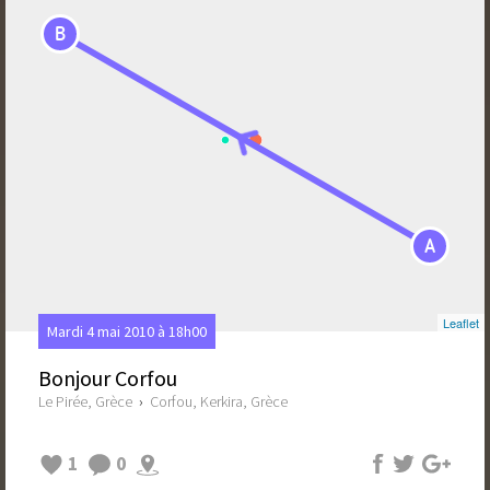
B
A
Leaflet
Mardi 4 mai 2010 à 18h00
Bonjour Corfou
Le Pirée, Grèce
›
Corfou, Kerkira, Grèce
1
0