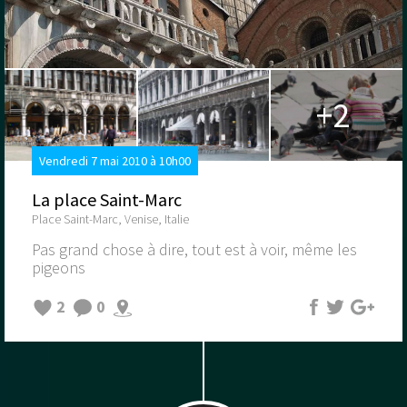
+2
Vendredi 7 mai 2010 à 10h00
La place Saint-Marc
Place Saint-Marc, Venise, Italie
Pas grand chose à dire, tout est à voir, même les
pigeons
2
0