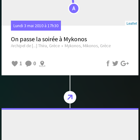
A
Leaflet
Lundi 3 mai 2010 à 17h30
On passe la soirée à Mykonos
Archipel de [...] Thíra, Grèce
›
Mykonos, Mikonos, Grèce
1
0