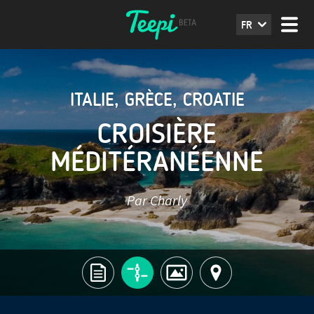
FR
ITALIE
,
GRÈCE
,
CROATIE
CROISIÈRE
MÉDITÉRANÉENNE
Par Charly