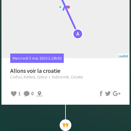
A
Leaflet
Mercredi 5 mai 2010 à 18h30
Allons voir la croatie
Corfou, Kerkira, Grèce
›
Dubrovnik, Croatie
1
0