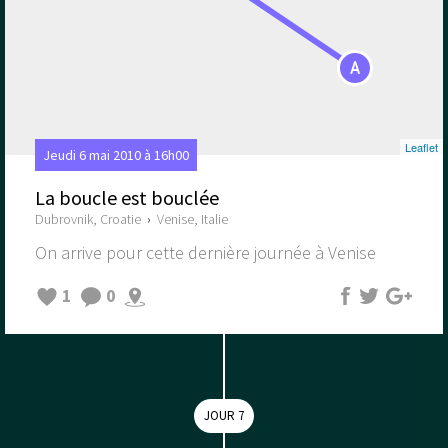
A
Leaflet
Jeudi 6 mai 2010 à 16h00
La boucle est bouclée
Dubrovnik, Croatie
›
Venise, Italie
On arrive pour cette dernière journée à Venise
1
0
JOUR 7