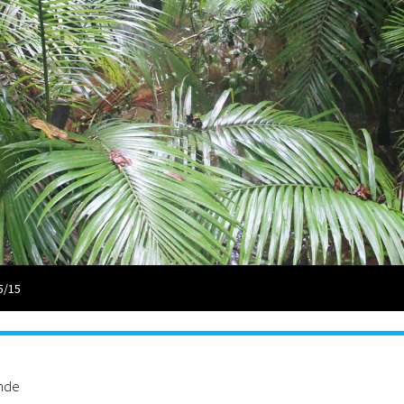
5/15
ande