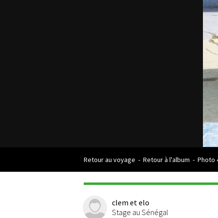
Retour au voyage
-
Retour à l'album
-
Photo 
clem et elo
Stage au Sénégal