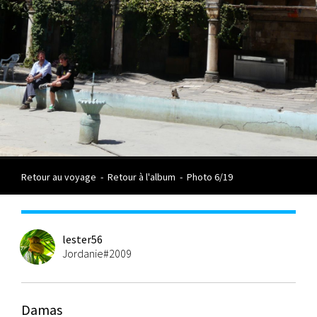
Retour au voyage
-
Retour à l'album
-
Photo 6/19
lester56
Jordanie#2009
Damas