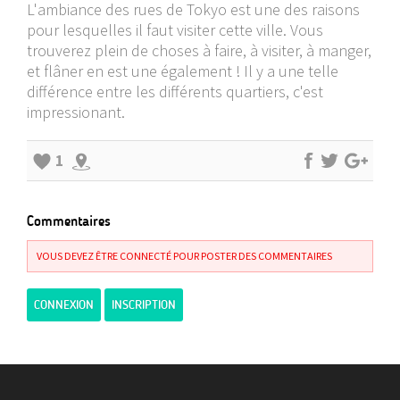
L'ambiance des rues de Tokyo est une des raisons
pour lesquelles il faut visiter cette ville. Vous
trouverez plein de choses à faire, à visiter, à manger,
et flâner en est une également ! Il y a une telle
différence entre les différents quartiers, c'est
impressionant.
1
Commentaires
VOUS DEVEZ ÊTRE CONNECTÉ POUR POSTER DES COMMENTAIRES
CONNEXION
INSCRIPTION