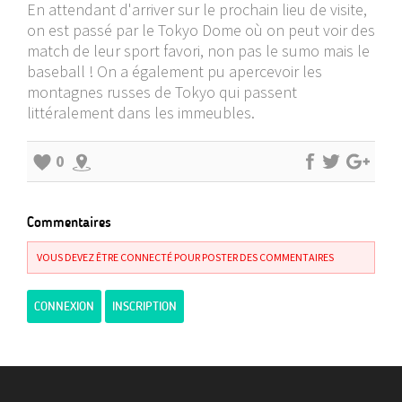
En attendant d'arriver sur le prochain lieu de visite,
on est passé par le Tokyo Dome où on peut voir des
match de leur sport favori, non pas le sumo mais le
baseball ! On a également pu apercevoir les
montagnes russes de Tokyo qui passent
littéralement dans les immeubles.
0
Commentaires
VOUS DEVEZ ÊTRE CONNECTÉ POUR POSTER DES COMMENTAIRES
CONNEXION
INSCRIPTION